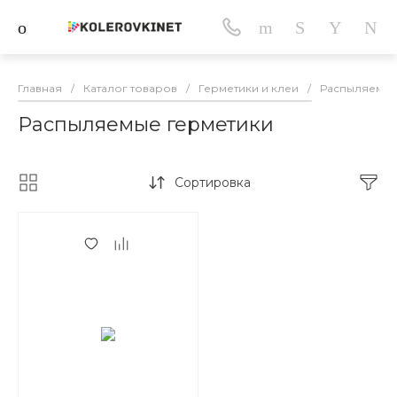
Главная
/
Каталог товаров
/
Герметики и клеи
/
Распыляемые
Распыляемые герметики
Сортировка