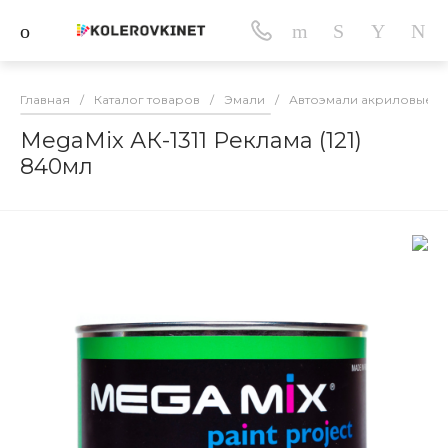
Главная
/
Каталог товаров
/
Эмали
/
Автоэмали акриловые
/
MegaMix АК-1311 Реклама (121)
840мл