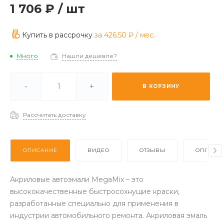
1 706 ₽
/
шт
Купить в рассрочку
за
426.50 ₽
/ мес.
Много
Нашли дешевле?
ии -
Отстуствует
-
+
В КОРЗИНУ
з (2-3 дня) -
Много
Рассчитать доставку
ОПИСАНИЕ
ВИДЕО
ОТЗЫВЫ
ОПЛАТА
Акриловые автоэмали MegaMix – это
высококачественные быстросохнущие краски,
разработанные специально для применения в
индустрии автомобильного ремонта. Акриловая эмаль