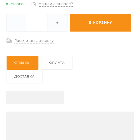
Много
Нашли дешевле?
ии -
Много
-
+
В КОРЗИНУ
з (2-3 дня) -
Отстуствует
Рассчитать доставку
ОТЗЫВЫ
ОПЛАТА
ДОСТАВКА