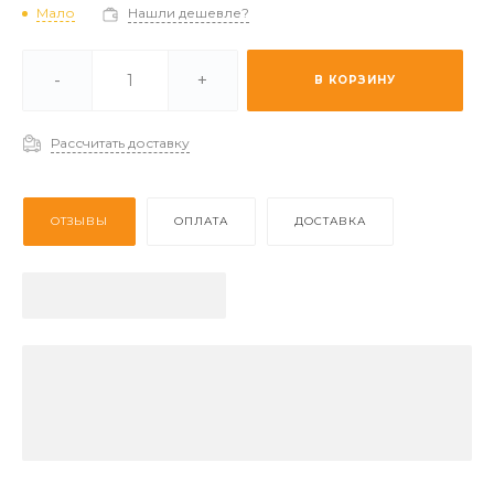
Мало
Нашли дешевле?
и -
Мало
-
+
В КОРЗИНУ
 (2-3 дня) -
Отстуствует
Рассчитать доставку
ОТЗЫВЫ
ОПЛАТА
ДОСТАВКА